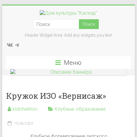
Перейти
к
Дом
содержимому
культуры
Header Widget Area: Add any widgets you like!
ВКонтакте
Telegram
"Каскад"
Учреждение
Меню
культуры
в
деревне
Васькино
Кружок ИЗО «Вернисаж»
городского
округа
ktdchekhov
Клубные образования
Чехов
10.06.2024
Клубное формирование детского