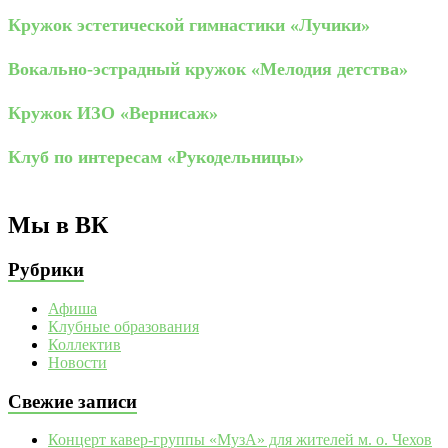
Кружок эстетической гимнастики «Лучики»
Вокально-эстрадный кружок «Мелодия детства»
Кружок ИЗО «Вернисаж»
Клуб по интересам «Рукодельницы»
Мы в ВК
Рубрики
Афиша
Клубные образования
Коллектив
Новости
Свежие записи
Концерт кавер-группы «МузА» для жителей м. о. Чехов