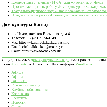
Концерт кавер-группы «МузА» для жителей м. о. Чехов
Просим вас оценить работу Дома культуры «Каскад» м.о.
Театрально‑цирковое шоу «Сказ Кота‑Баюна» от Show for 
Праздничное закрытие 4 смены детской летней творческо
Дом культуры Каскад
г.о. Чехов, посёлок Васькино, дом 4
Телефон: +7 (4967) 24-41-86
VK: https://vk.com/dk.kaskad.vaskino
Email: cheh_dkkaskad@mosreg.ru
Сайт: https://kaskad-chekhov.ru/
Copyright © 2026
Дом культуры "Каскад"
. Все права защищены.
Тема
Accelerate
от ThemeGrill. На платформе
WordPress
.
Афиша
Афиша
Вакансии
Главная страница
Клубные образования
Коллектив
Контакты
Новости
О нас