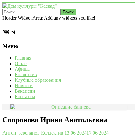
Перейти
к
содержимому
Дом
Header Widget Area: Add any widgets you like!
культуры
ВКонтакте
Telegram
"Каскад"
Учреждение
Меню
культуры
в
Главная
деревне
О нас
Васькино
Афиша
городского
Коллектив
округа
Клубные образования
Чехов
Новости
Вакансии
Контакты
Сапронова Ирина Анатольевна
Антон Черепанов
Коллектив
13.06.2024
17.06.2024