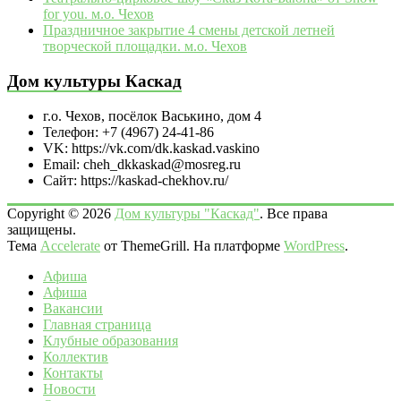
for you. м.о. Чехов
Праздничное закрытие 4 смены детской летней
творческой площадки. м.о. Чехов
Дом культуры Каскад
г.о. Чехов, посёлок Васькино, дом 4
Телефон: +7 (4967) 24-41-86
VK: https://vk.com/dk.kaskad.vaskino
Email: cheh_dkkaskad@mosreg.ru
Сайт: https://kaskad-chekhov.ru/
Copyright © 2026
Дом культуры "Каскад"
. Все права
защищены.
Тема
Accelerate
от ThemeGrill. На платформе
WordPress
.
Афиша
Афиша
Вакансии
Главная страница
Клубные образования
Коллектив
Контакты
Новости