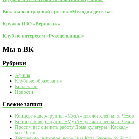
Вокально-эстрадный кружок «Мелодия детства»
Кружок ИЗО «Вернисаж»
Клуб по интересам «Рукодельницы»
Мы в ВК
Рубрики
Афиша
Клубные образования
Коллектив
Новости
Свежие записи
Концерт кавер-группы «МузА» для жителей м. о. Чехов
Концерт кавер-группы «МузА» для жителей м. о. Чехов
Просим вас оценить работу Дома культуры «Каскад»
м.о. Чехов
Театрально‑цирковое шоу «Сказ Кота‑Баюна» от Show