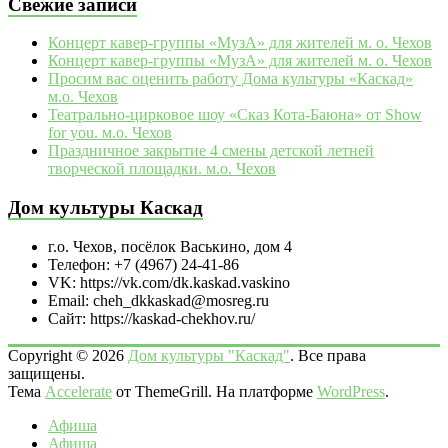
Свежие записи
Концерт кавер-группы «МузА» для жителей м. о. Чехов
Концерт кавер-группы «МузА» для жителей м. о. Чехов
Просим вас оценить работу Дома культуры «Каскад»
м.о. Чехов
Театрально‑цирковое шоу «Сказ Кота‑Баюна» от Show
for you. м.о. Чехов
Праздничное закрытие 4 смены детской летней
творческой площадки. м.о. Чехов
Дом культуры Каскад
г.о. Чехов, посёлок Васькино, дом 4
Телефон: +7 (4967) 24-41-86
VK: https://vk.com/dk.kaskad.vaskino
Email: cheh_dkkaskad@mosreg.ru
Сайт: https://kaskad-chekhov.ru/
Copyright © 2026
Дом культуры "Каскад"
. Все права
защищены.
Тема
Accelerate
от ThemeGrill. На платформе
WordPress
.
Афиша
Афиша