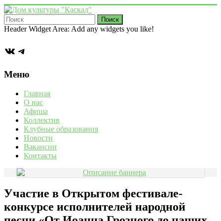
Перейти
к
содержимому
Дом
Header Widget Area: Add any widgets you like!
культуры
ВКонтакте
Telegram
"Каскад"
Учреждение
Меню
культуры
в
Главная
деревне
О нас
Васькино
Афиша
городского
Коллектив
округа
Клубные образования
Чехов
Новости
Вакансии
Контакты
Участие в Открытом фестивале-
конкурсе исполнителей народной
песни «От Иоанна Грозного до наших