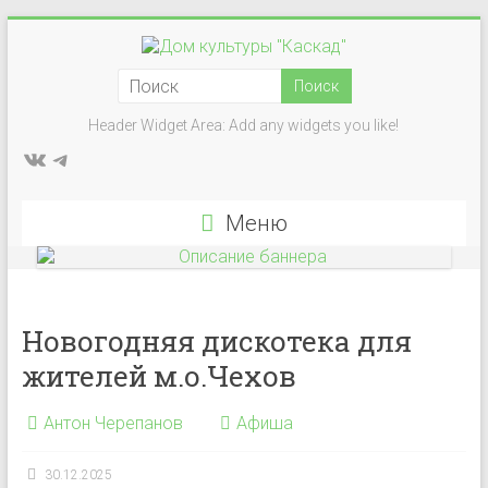
Перейти
к
Дом
содержимому
культуры
Header Widget Area: Add any widgets you like!
ВКонтакте
Telegram
"Каскад"
Учреждение
Меню
культуры
в
деревне
Васькино
Новогодняя дискотека для
городского
жителей м.о.Чехов
округа
Чехов
Антон Черепанов
Афиша
30.12.2025