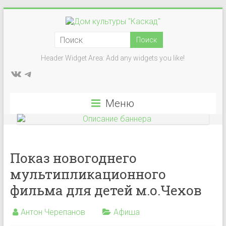
Перейти
к
Дом
содержимому
культуры
Header Widget Area: Add any widgets you like!
ВКонтакте
Telegram
"Каскад"
Учреждение
Меню
культуры
в
деревне
Васькино
Показ новогоднего
городского
мультипликационного
округа
Чехов
фильма для детей м.о.Чехов
Антон Черепанов
Афиша