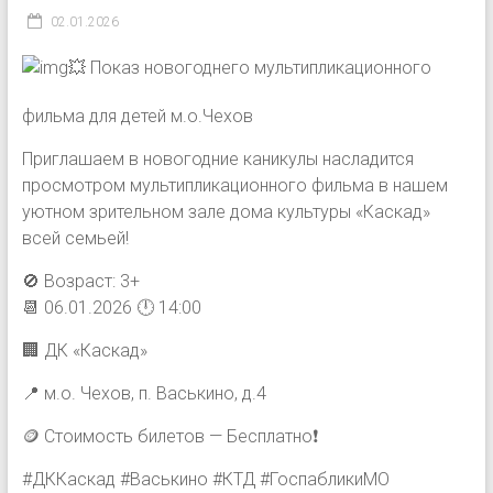
02.01.2026
💥 Показ новогоднего мультипликационного
фильма для детей м.о.Чехов
Приглашаем в новогодние каникулы насладится
просмотром мультипликационного фильма в нашем
уютном зрительном зале дома культуры «Каскад»
всей семьей!
🚫 Возраст: 3+
📆 06.01.2026 🕛 14:00
🏢 ДК «Каскад»
📍 м.о. Чехов, п. Васькино, д.4
🪙 Стоимость билетов — Бесплатно❗️
#ДККаскад #Васькино #КТД #ГоспабликиМО