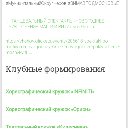
#МуниципальныйОкругЧехов #ЗИМАВПОДМОСКОВЬЕ
←
ТАНЦЕВАЛЬНЫЙ СПЕКТАКЛЬ «НОВОГОДНЕЕ
ПРИКЛЮЧЕНИЕ МАШИ И ВИТИ» м.о.Чехов
https://chehov.qtickets.events/206618-spektakl-po-
motivam-novogodney-skazki-novogodnee-priklyuchenie-
mashi-i-viti
→
Клубные формирования
Хореографический кружок «INFINITI»
Хореографический кружок «Орион»
Театральный кружок «Кудесники»