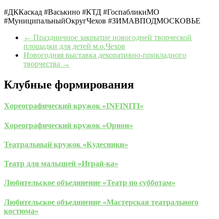
#ДККаскад #Васькино #КТД #ГоспабликиМО
#МуниципальныйОкругЧехов #ЗИМАВПОДМОСКОВЬЕ
←
Праздничное закрытие новогодней творческой
площадки для детей м.о.Чехов
Новогодняя выставка декоративно-прикладного
творчества
→
Клубные формирования
Хореографический кружок «INFINITI»
Хореографический кружок «Орион»
Театральный кружок «Кудесники»
Театр для малышей «Играй-ка»
Любительское объединение «Театр по субботам»
Любительское объединение «Мастерская театрального
костюма»