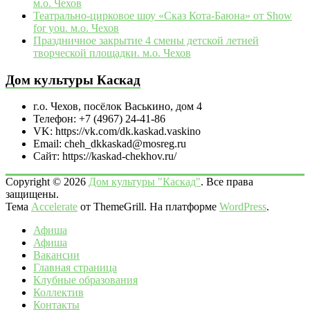
м.о. Чехов
Театрально‑цирковое шоу «Сказ Кота‑Баюна» от Show
for you. м.о. Чехов
Праздничное закрытие 4 смены детской летней
творческой площадки. м.о. Чехов
Дом культуры Каскад
г.о. Чехов, посёлок Васькино, дом 4
Телефон: +7 (4967) 24-41-86
VK: https://vk.com/dk.kaskad.vaskino
Email: cheh_dkkaskad@mosreg.ru
Сайт: https://kaskad-chekhov.ru/
Copyright © 2026
Дом культуры "Каскад"
. Все права
защищены.
Тема
Accelerate
от ThemeGrill. На платформе
WordPress
.
Афиша
Афиша
Вакансии
Главная страница
Клубные образования
Коллектив
Контакты