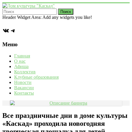
Перейти
к
содержимому
Дом
Header Widget Area: Add any widgets you like!
культуры
ВКонтакте
Telegram
"Каскад"
Учреждение
Меню
культуры
в
Главная
деревне
О нас
Васькино
Афиша
городского
Коллектив
округа
Клубные образования
Чехов
Новости
Вакансии
Контакты
Все праздничные дни в доме культуры
«Каскад» проходила новогодняя
творческая площадка для детей