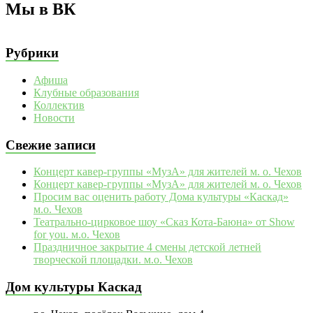
Мы в ВК
Рубрики
Афиша
Клубные образования
Коллектив
Новости
Свежие записи
Концерт кавер-группы «МузА» для жителей м. о. Чехов
Концерт кавер-группы «МузА» для жителей м. о. Чехов
Просим вас оценить работу Дома культуры «Каскад»
м.о. Чехов
Театрально‑цирковое шоу «Сказ Кота‑Баюна» от Show
for you. м.о. Чехов
Праздничное закрытие 4 смены детской летней
творческой площадки. м.о. Чехов
Дом культуры Каскад