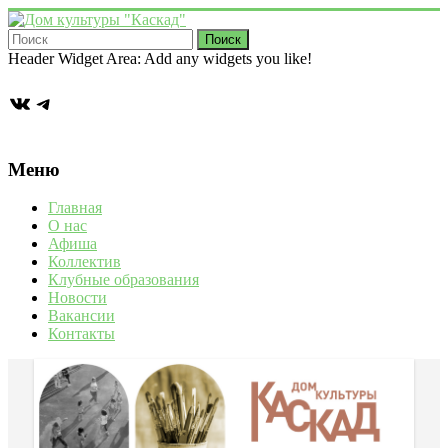
Перейти
к
содержимому
Дом
Header Widget Area: Add any widgets you like!
культуры
ВКонтакте
Telegram
"Каскад"
Учреждение
культуры
Меню
в
деревне
Главная
Васькино
О нас
городского
Афиша
округа
Коллектив
Чехов
Клубные образования
Новости
Вакансии
Контакты