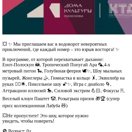
💥 ✨ Мы приглашаем вас в водоворот невероятных
приключений, где каждый номер – это взрыв восторга! ✨
В программе, от которой перехватывает дыхание:
Енот-Полоскун 🦝, Тропический Попугай Ара 🦜,4-х
метровый питон 🐍, Голубиная феерия 🕊✨, Шоу мыльных
пузырей, Жонглеры 🤹, Гимнастка в кольце 🤸, Эквилибр на
руках 🤸‍♂🌟, Пиксельное шоу 🌠✨, Игра с диаболо 🌀,
Аттракцион иллюзий 🎠, Силовой экстрим 💪🏻, Фокусы 🃏,
Веселый клоун Паштет 🤡, Розыгрыш призов 🎁🏆 (супер
приз: коллекционная Лабуба 🧸)
💥Не пропустите! Это шоу, которое нужно
увидеть, чтобы поверить!
🚫 Возраст: 0+