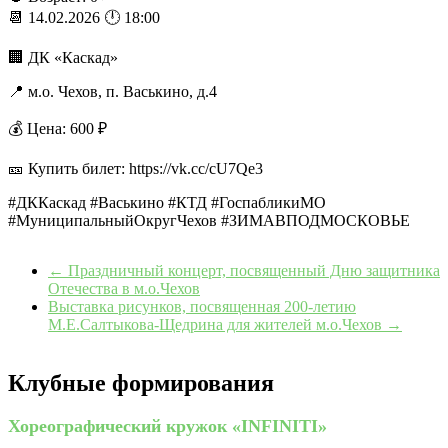
📆 14.02.2026 🕛 18:00
🏢 ДК «Каскад»
📍 м.о. Чехов, п. Васькино, д.4
💰 Цена: 600 ₽
🎫 Купить билет: https://vk.cc/cU7Qe3
#ДККаскад #Васькино #КТД #ГоспабликиМО
#МуниципальныйОкругЧехов #ЗИМАВПОДМОСКОВЬЕ
←
Праздничный концерт, посвященный Дню защитника
Отечества в м.о.Чехов
Выставка рисунков, посвященная 200-летию
М.Е.Салтыкова-Щедрина для жителей м.о.Чехов
→
Клубные формирования
Хореографический кружок «INFINITI»