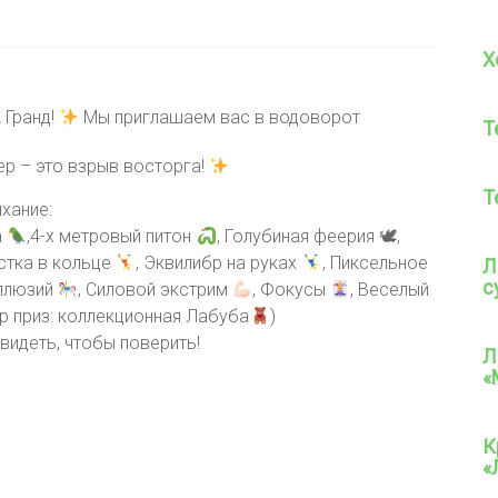
Х
 Гранд!
Мы приглашаем вас в водоворот
Т
ер – это взрыв восторга!
Т
хание:
а
,4-х метровый питон
, Голубиная феерия 🕊,
астка в кольце
, Эквилибр на руках
, Пиксельное
Л
с
иллюзий
, Силовой экстрим
, Фокусы
, Веселый
ер приз: коллекционная Лабуба
)
видеть, чтобы поверить!
Л
«
К
«