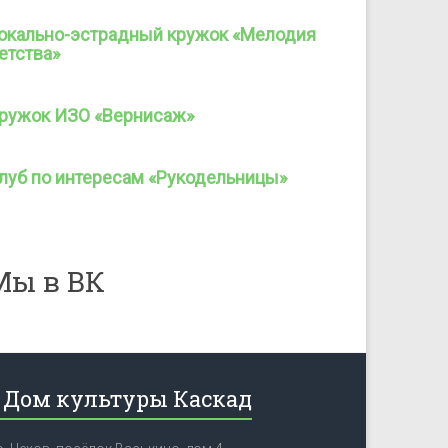
окально-эстрадный кружок «Мелодия
етства»
ружок ИЗО «Вернисаж»
луб по интересам «Рукодельницы»
Мы в ВК
Дом культуры Каскад