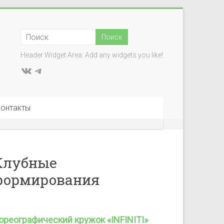
Header Widget Area: Add any widgets you like!
ВКонтакте
Telegram
онтакты
Клубные
формирования
ореографический кружок «INFINITI»