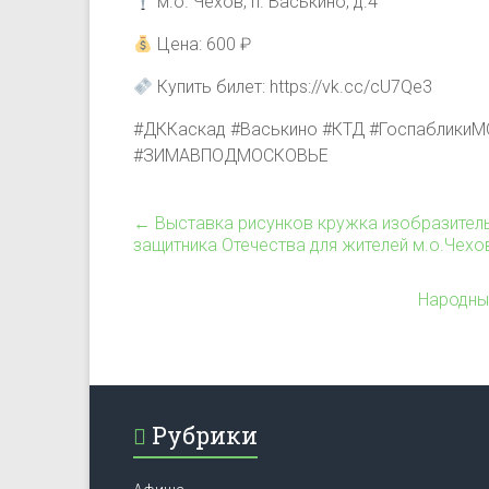
м.о. Чехов, п. Васькино, д.4
Цена: 600 ₽
Купить билет: https://vk.cc/cU7Qe3
#ДККаскад #Васькино #КТД #ГоспабликиМ
#ЗИМАВПОДМОСКОВЬЕ
←
Выставка рисунков кружка изобразител
защитника Отечества для жителей м.о.Чехо
Народны
Рубрики