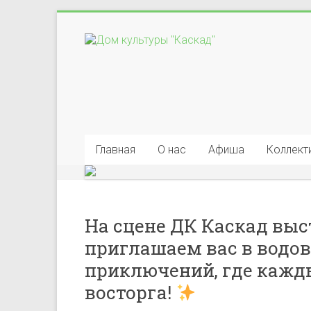
Перейти
к
Дом
содержимому
культуры
"Каскад"
Учреждение
культуры
Главная
О нас
Афиша
Коллект
в
деревне
Васькино
городского
На сцене ДК Каскад выс
округа
приглашаем вас в водо
Чехов
приключений, где кажд
восторга!