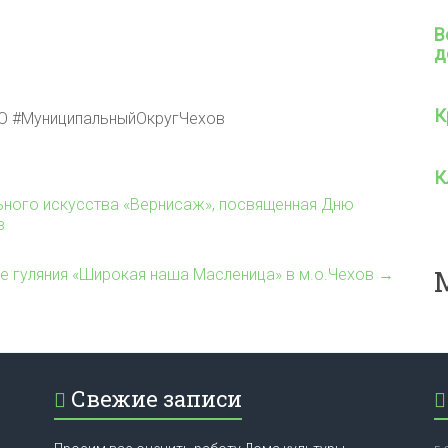
В
д
К
О #МуниципальныйОкругЧехов
К
ьного искусства «Вернисаж», посвященная Дню
в
е гуляния «Широкая наша Масленица» в м.о.Чехов
→
Свежие записи