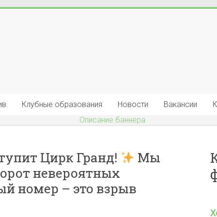
ив
Клубные образования
Новости
Вакансии
К
тупит Цирк Гранд!
Мы
ворот невероятных
ый номер – это взрыв
Х