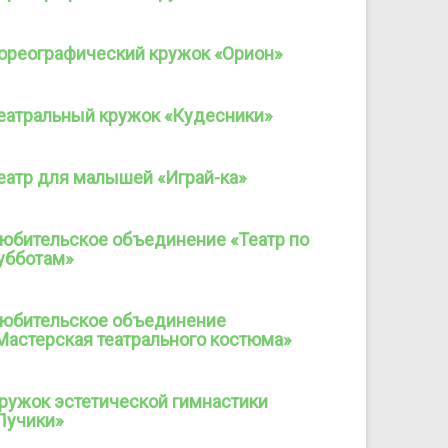
ореографический кружок «Орион»
еатральный кружок «Кудесники»
еатр для малышей «Играй-ка»
юбительское объединение «Театр по
убботам»
юбительское объединение
Мастерская театрального костюма»
ружок эстетической гимнастики
Лучики»