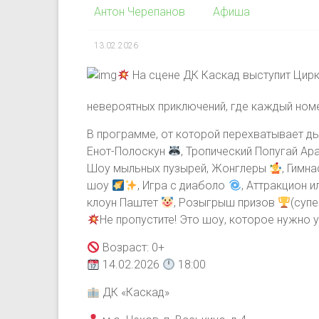
Антон Черепанов
Афиша
13.02.2026
На сцене ДК Каскад выступит Цирк
невероятных приключений, где каждый ном
В программе, от которой перехватывает ды
Енот-Полоскун
, Тропический Попугай Ар
Шоу мыльных пузырей, Жонглеры
, Гимн
шоу
, Игра с диаболо
, Аттракцион 
клоун Паштет
, Розыгрыш призов
(суп
Не пропустите! Это шоу, которое нужно у
Возраст: 0+
14.02.2026
18:00
ДК «Каскад»