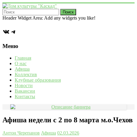
Перейти
к
содержимому
Дом
Header Widget Area: Add any widgets you like!
культуры
ВКонтакте
Telegram
"Каскад"
Учреждение
Меню
культуры
в
Главная
деревне
О нас
Васькино
Афиша
городского
Коллектив
округа
Клубные образования
Чехов
Новости
Вакансии
Контакты
Афиша недели с 2 по 8 марта м.о.Чехов
Антон Черепанов
Афиша
02.03.2026