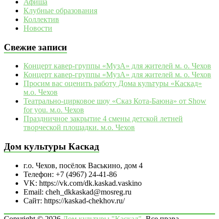
Афиша
Клубные образования
Коллектив
Новости
Свежие записи
Концерт кавер-группы «МузА» для жителей м. о. Чехов
Концерт кавер-группы «МузА» для жителей м. о. Чехов
Просим вас оценить работу Дома культуры «Каскад»
м.о. Чехов
Театрально‑цирковое шоу «Сказ Кота‑Баюна» от Show
for you. м.о. Чехов
Праздничное закрытие 4 смены детской летней
творческой площадки. м.о. Чехов
Дом культуры Каскад
г.о. Чехов, посёлок Васькино, дом 4
Телефон: +7 (4967) 24-41-86
VK: https://vk.com/dk.kaskad.vaskino
Email: cheh_dkkaskad@mosreg.ru
Сайт: https://kaskad-chekhov.ru/
Copyright © 2026
Дом культуры "Каскад"
. Все права