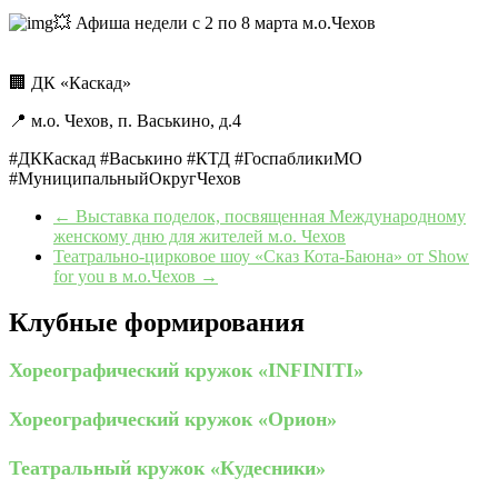
💥 Афиша недели с 2 по 8 марта м.о.Чехов
🏢 ДК «Каскад»
📍 м.о. Чехов, п. Васькино, д.4
#ДККаскад #Васькино #КТД #ГоспабликиМО
#МуниципальныйОкругЧехов
←
Выставка поделок, посвященная Международному
женскому дню для жителей м.о. Чехов
Театрально‑цирковое шоу «Сказ Кота‑Баюна» от Show
for you в м.о.Чехов
→
Клубные формирования
Хореографический кружок «INFINITI»
Хореографический кружок «Орион»
Театральный кружок «Кудесники»