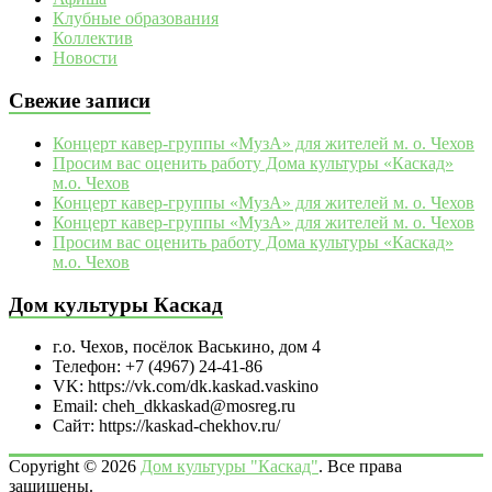
Клубные образования
Коллектив
Новости
Свежие записи
Концерт кавер-группы «МузА» для жителей м. о. Чехов
Просим вас оценить работу Дома культуры «Каскад»
м.о. Чехов
Концерт кавер-группы «МузА» для жителей м. о. Чехов
Концерт кавер-группы «МузА» для жителей м. о. Чехов
Просим вас оценить работу Дома культуры «Каскад»
м.о. Чехов
Дом культуры Каскад
г.о. Чехов, посёлок Васькино, дом 4
Телефон: +7 (4967) 24-41-86
VK: https://vk.com/dk.kaskad.vaskino
Email: cheh_dkkaskad@mosreg.ru
Сайт: https://kaskad-chekhov.ru/
Copyright © 2026
Дом культуры "Каскад"
. Все права
защищены.