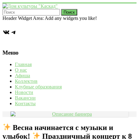
Перейти
к
содержимому
Дом
Header Widget Area: Add any widgets you like!
культуры
ВКонтакте
Telegram
"Каскад"
Учреждение
культуры
Меню
в
деревне
Главная
Васькино
О нас
городского
Афиша
округа
Коллектив
Чехов
Клубные образования
Новости
Вакансии
Контакты
Весна начинается с музыки и
улыбок!
Праздничный концерт к 8