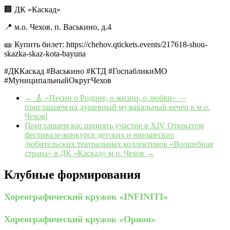
🏢 ДК «Каскад»
📍 м.о. Чехов, п. Васькино, д.4
🎫 Купить билет: https://chehov.qtickets.events/217618-shou-
skazka-skaz-kota-bayuna
#ДККаскад #Васькино #КТД #ГоспабликиМО
#МуниципальныйОкругЧехов
←
🎸 «Песни о Родине, о жизни, о любви» —
приглашаем на душевный музыкальный вечер в м.о.
Чехов!
Приглашаем вас принять участие в XIV Открытом
фестивале-конкурсе детских и юношеских
любительских театральных коллективов «Волшебная
страна» в ДК «Каскад» м.о. Чехов
→
Клубные формирования
Хореографический кружок «INFINITI»
Хореографический кружок «Орион»