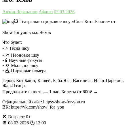
Антон Черепанов
Афиша
07.03.2026
💥 Театрально‑цирковое шоу «Сказ Кота‑Баюна» от
Show for you в м.о.Чехов
Что будет:
• ⚡ Тесла‑шоу
• 🎆 Неоновое шоу
• 🧪 Научные фокусы
• 🫧 Мыльное шоу
• 🎪 Цирковые номера
Герои: Кот Баюн, Кащей, Баба‑Яга, Василиса, Иван‑Царевич,
Жар‑Птица.
Продолжительность — 1 час. Билеты от 600₽ →
Официальный сайт: https://show-for-you.ru
ВК: https://vk.com/show_for_you
🚫 Возраст: 0+
📆 08.03.2026 🕛 12:00