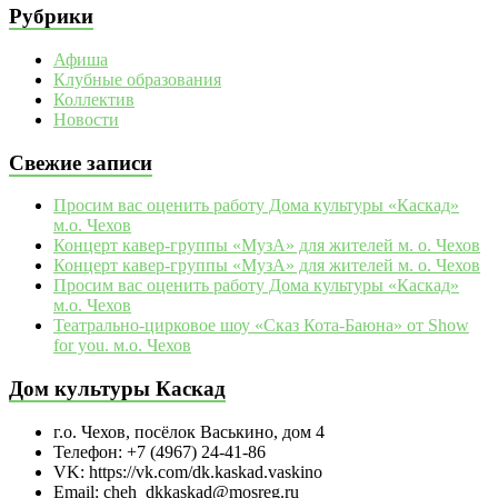
Рубрики
Афиша
Клубные образования
Коллектив
Новости
Свежие записи
Просим вас оценить работу Дома культуры «Каскад»
м.о. Чехов
Концерт кавер-группы «МузА» для жителей м. о. Чехов
Концерт кавер-группы «МузА» для жителей м. о. Чехов
Просим вас оценить работу Дома культуры «Каскад»
м.о. Чехов
Театрально‑цирковое шоу «Сказ Кота‑Баюна» от Show
for you. м.о. Чехов
Дом культуры Каскад
г.о. Чехов, посёлок Васькино, дом 4
Телефон: +7 (4967) 24-41-86
VK: https://vk.com/dk.kaskad.vaskino
Email: cheh_dkkaskad@mosreg.ru