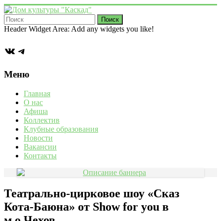
Перейти
к
содержимому
Дом
Header Widget Area: Add any widgets you like!
культуры
ВКонтакте
Telegram
"Каскад"
Учреждение
Меню
культуры
в
Главная
деревне
О нас
Васькино
Афиша
городского
Коллектив
округа
Клубные образования
Чехов
Новости
Вакансии
Контакты
Театрально‑цирковое шоу «Сказ
Кота‑Баюна» от Show for you в
м.о.Чехов