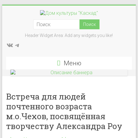
Перейти
к
Дом
содержимому
культуры
Header Widget Area: Add any widgets you like!
ВКонтакте
Telegram
"Каскад"
Учреждение
Меню
культуры
в
деревне
Васькино
Встреча для людей
городского
почтенного возраста
округа
Чехов
м.о.Чехов, посвящённая
творчеству Александра Роу