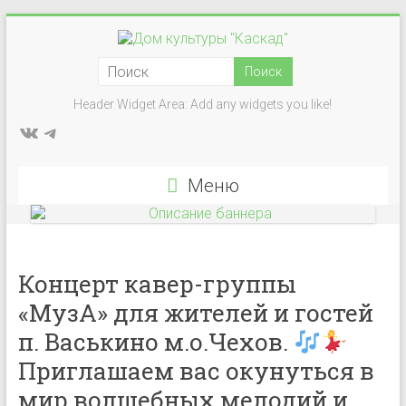
Перейти
к
Дом
содержимому
культуры
Header Widget Area: Add any widgets you like!
ВКонтакте
Telegram
"Каскад"
Учреждение
Меню
культуры
в
деревне
Васькино
Концерт кавер-группы
городского
«МузА» для жителей и гостей
округа
Чехов
п. Васькино м.о.Чехов.
Приглашаем вас окунуться в
мир волшебных мелодий и