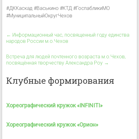
#ДККаскад #Васькино #КТД #ГоспабликиМО
#МуниципальныйОкругЧехов
←
Информационный час, посвященный году единства
народов России м.о.Чехов
Встреча для людей почтенного возраста м.о.Чехов,
посвящённая творчеству Александра Роу
→
Клубные формирования
Хореографический кружок «INFINITI»
Хореографический кружок «Орион»