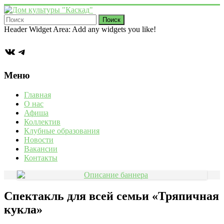
Перейти
к
содержимому
Дом
Header Widget Area: Add any widgets you like!
культуры
ВКонтакте
Telegram
"Каскад"
Учреждение
Меню
культуры
в
Главная
деревне
О нас
Васькино
Афиша
городского
Коллектив
округа
Клубные образования
Чехов
Новости
Вакансии
Контакты
Спектакль для всей семьи «Тряпичная
кукла»