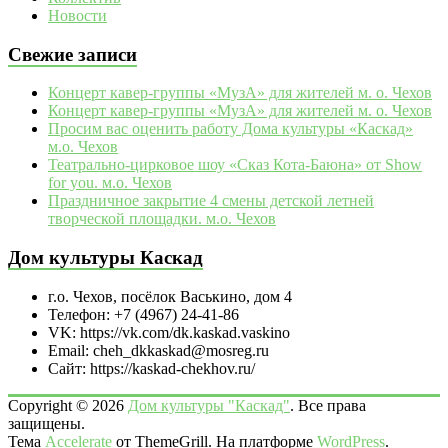
Новости
Свежие записи
Концерт кавер-группы «МузА» для жителей м. о. Чехов
Концерт кавер-группы «МузА» для жителей м. о. Чехов
Просим вас оценить работу Дома культуры «Каскад»
м.о. Чехов
Театрально‑цирковое шоу «Сказ Кота‑Баюна» от Show
for you. м.о. Чехов
Праздничное закрытие 4 смены детской летней
творческой площадки. м.о. Чехов
Дом культуры Каскад
г.о. Чехов, посёлок Васькино, дом 4
Телефон: +7 (4967) 24-41-86
VK: https://vk.com/dk.kaskad.vaskino
Email: cheh_dkkaskad@mosreg.ru
Сайт: https://kaskad-chekhov.ru/
Copyright © 2026
Дом культуры "Каскад"
. Все права
защищены.
Тема
Accelerate
от ThemeGrill. На платформе
WordPress
.