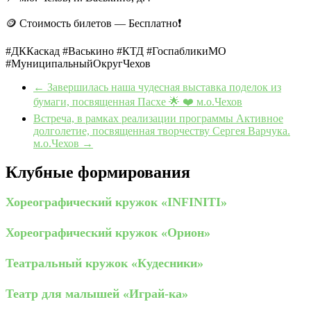
🪙 Стоимость билетов — Бесплатно❗️
#ДККаскад #Васькино #КТД #ГоспабликиМО
#МуниципальныйОкругЧехов
←
Завершилась наша чудесная выставка поделок из
бумаги, посвященная Пасхе 🌟 ❤️ м.о.Чехов
Встреча, в рамках реализации программы Активное
долголетие, посвященная творчеству Сергея Варчука.
м.о.Чехов
→
Клубные формирования
Хореографический кружок «INFINITI»
Хореографический кружок «Орион»
Театральный кружок «Кудесники»
Театр для малышей «Играй-ка»