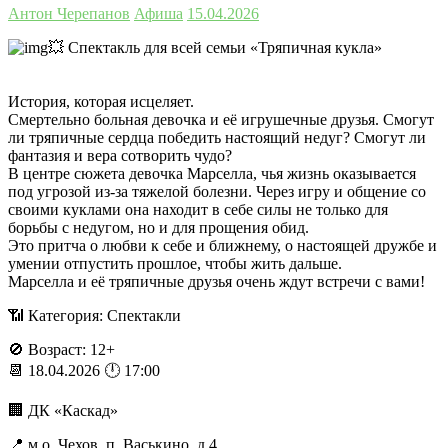
Антон Черепанов
Афиша
15.04.2026
💥 Спектакль для всей семьи «Тряпичная кукла»
История, которая исцеляет.
Смертельно больная девочка и её игрушечные друзья. Смогут
ли тряпичные сердца победить настоящий недуг? Смогут ли
фантазия и вера сотворить чудо?
В центре сюжета девочка Марселла, чья жизнь оказывается
под угрозой из-за тяжелой болезни. Через игру и общение со
своими куклами она находит в себе силы не только для
борьбы с недугом, но и для прощения обид.
Это притча о любви к себе и ближнему, о настоящей дружбе и
умении отпустить прошлое, чтобы жить дальше.
Марселла и её тряпичные друзья очень ждут встречи с вами!
📶 Категория: Спектакли
🚫 Возраст: 12+
📆 18.04.2026 🕛 17:00
🏢 ДК «Каскад»
📍 м.о. Чехов, п. Васькино, д.4