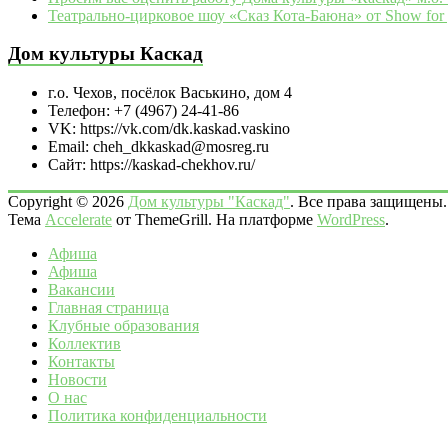
Театрально‑цирковое шоу «Сказ Кота‑Баюна» от Show for 
Дом культуры Каскад
г.о. Чехов, посёлок Васькино, дом 4
Телефон: +7 (4967) 24-41-86
VK: https://vk.com/dk.kaskad.vaskino
Email: cheh_dkkaskad@mosreg.ru
Сайт: https://kaskad-chekhov.ru/
Copyright © 2026
Дом культуры "Каскад"
. Все права защищены.
Тема
Accelerate
от ThemeGrill. На платформе
WordPress
.
Афиша
Афиша
Вакансии
Главная страница
Клубные образования
Коллектив
Контакты
Новости
О нас
Политика конфиденциальности