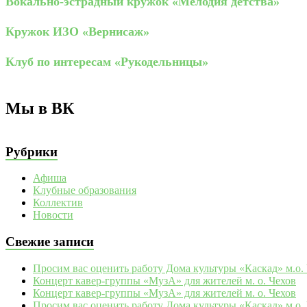
Вокально-эстрадный кружок «Мелодия детства»
Кружок ИЗО «Вернисаж»
Клуб по интересам «Рукодельницы»
Мы в ВК
Рубрики
Афиша
Клубные образования
Коллектив
Новости
Свежие записи
Просим вас оценить работу Дома культуры «Каскад» м.о.
Концерт кавер-группы «МузА» для жителей м. о. Чехов
Концерт кавер-группы «МузА» для жителей м. о. Чехов
Просим вас оценить работу Дома культуры «Каскад» м.о.