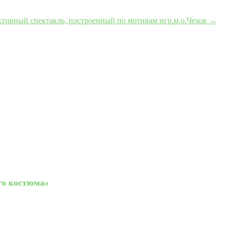
ктивный спектакль, построенный по мотивам игр.м.о.Чехов
→
го костюма»