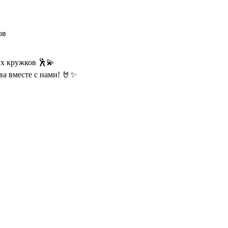
ов
их кружков 🕺💫
ва вместе с нами! 🤘✨