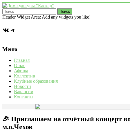
Перейти
к
содержимому
Дом
Header Widget Area: Add any widgets you like!
культуры
ВКонтакте
Telegram
"Каскад"
Учреждение
культуры
Меню
в
деревне
Главная
Васькино
О нас
городского
Афиша
округа
Коллектив
Чехов
Клубные образования
Новости
Вакансии
Контакты
🎉 Приглашаем на отчётный концерт во
м.о.Чехов