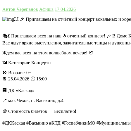
Антон Черепанов
Афиша
17.04.2026
💥 🎉 Приглашаем на отчётный концерт вокальных и хоре
🎭💃 Приглашаем всех на наш 🌟отчетный концерт! 🎶 В Доме 
Вас ждут яркие выступления, зажигательные танцы и душевные
Ждем вас всех на этом волшебном вечере! 🌸
📶 Категория: Концерты
🚫 Возраст: 0+
📆 25.04.2026 🕛 15:00
🏢 ДК «Каскад»
📍 м.о. Чехов, п. Васькино, д.4
🪙 Стоимость билетов — Бесплатно❗️
#ДККаскад #Васькино #КТД #ГоспабликиМО #Муниципальны