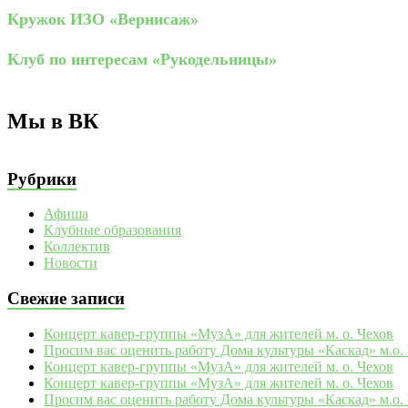
Кружок ИЗО «Вернисаж»
Клуб по интересам «Рукодельницы»
Мы в ВК
Рубрики
Афиша
Клубные образования
Коллектив
Новости
Свежие записи
Концерт кавер-группы «МузА» для жителей м. о. Чехов
Просим вас оценить работу Дома культуры «Каскад» м.о.
Концерт кавер-группы «МузА» для жителей м. о. Чехов
Концерт кавер-группы «МузА» для жителей м. о. Чехов
Просим вас оценить работу Дома культуры «Каскад» м.о.