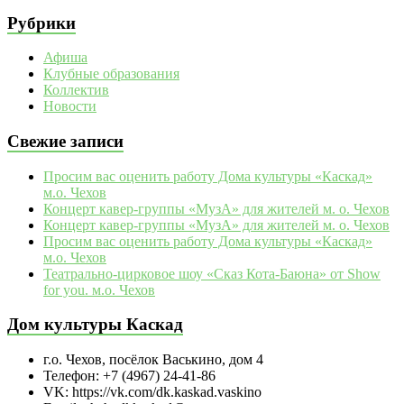
Рубрики
Афиша
Клубные образования
Коллектив
Новости
Свежие записи
Просим вас оценить работу Дома культуры «Каскад»
м.о. Чехов
Концерт кавер-группы «МузА» для жителей м. о. Чехов
Концерт кавер-группы «МузА» для жителей м. о. Чехов
Просим вас оценить работу Дома культуры «Каскад»
м.о. Чехов
Театрально‑цирковое шоу «Сказ Кота‑Баюна» от Show
for you. м.о. Чехов
Дом культуры Каскад
г.о. Чехов, посёлок Васькино, дом 4
Телефон: +7 (4967) 24-41-86
VK: https://vk.com/dk.kaskad.vaskino