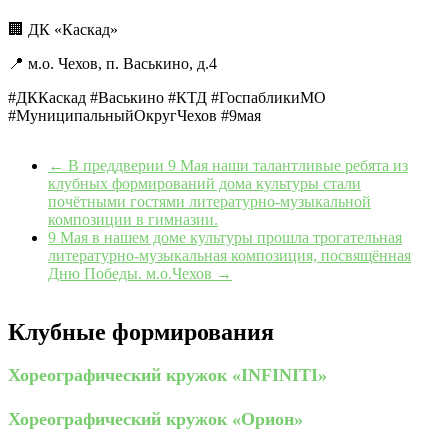
🏢 ДК «Каскад»
📍 м.о. Чехов, п. Васькино, д.4
#ДККаскад #Васькино #КТД #ГоспабликиМО
#МуниципальныйОкругЧехов #9мая
←
В преддверии 9 Мая наши талантливые ребята из
клубных формирований дома культуры стали
почётными гостями литературно-музыкальной
композиции в гимназии.
9 Мая в нашем доме культуры прошла трогательная
литературно-музыкальная композиция, посвящённая
Дню Победы. м.о.Чехов
→
Клубные формирования
Хореографический кружок «INFINITI»
Хореографический кружок «Орион»