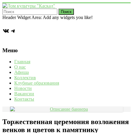
Перейти
к
содержимому
Дом
Header Widget Area: Add any widgets you like!
культуры
ВКонтакте
Telegram
"Каскад"
Учреждение
культуры
Меню
в
деревне
Главная
Васькино
О нас
городского
Афиша
округа
Коллектив
Чехов
Клубные образования
Новости
Вакансии
Контакты
Торжественная церемония возложения
венков и цветов к памятнику