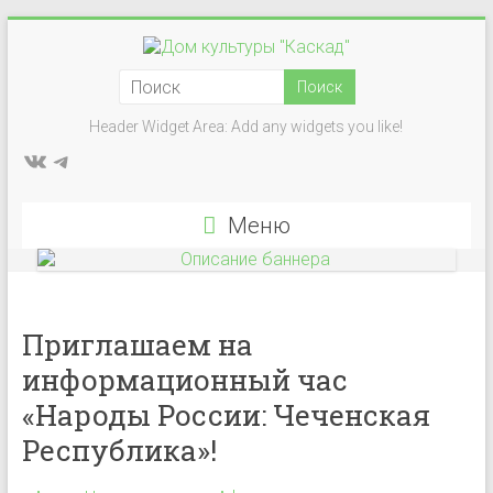
Перейти
к
Дом
содержимому
культуры
Header Widget Area: Add any widgets you like!
ВКонтакте
Telegram
"Каскад"
Учреждение
Меню
культуры
в
деревне
Васькино
Приглашаем на
городского
информационный час
округа
Чехов
«Народы России: Чеченская
Республика»!