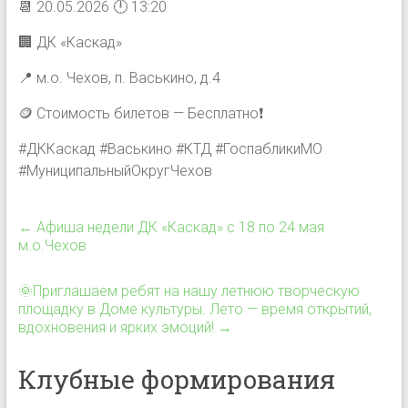
📆 20.05.2026 🕛 13:20
🏢 ДК «Каскад»
📍 м.о. Чехов, п. Васькино, д.4
🪙 Стоимость билетов — Бесплатно❗️
#ДККаскад #Васькино #КТД #ГоспабликиМО
#МуниципальныйОкругЧехов
←
Афиша недели ДК «Каскад» с 18 по 24 мая
м.о.Чехов
🌞Приглашаем ребят на нашу летнюю творческую
площадку в Доме культуры. Лето — время открытий,
вдохновения и ярких эмоций!
→
Клубные формирования