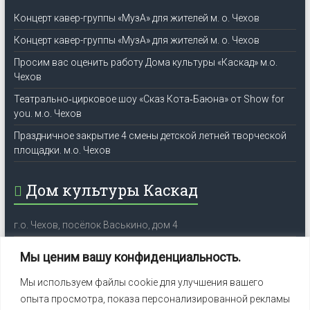
Концерт кавер-группы «МузА» для жителей м. о. Чехов
Концерт кавер-группы «МузА» для жителей м. о. Чехов
Просим вас оценить работу Дома культуры «Каскад» м.о.
Чехов
Театрально‑цирковое шоу «Сказ Кота‑Баюна» от Show for
you. м.о. Чехов
Праздничное закрытие 4 смены детской летней творческой
площадки. м.о. Чехов
Дом культуры Каскад
г.о. Чехов, посёлок Васькино, дом 4
Телефон: +7 (4967) 24-41-86
Мы ценим вашу конфиденциальность.
VK: https://vk.com/dk.kaskad.vaskino
Мы используем файлы cookie для улучшения вашего
Email: cheh_dkkaskad@mosreg.ru
опыта просмотра, показа персонализированной рекламы