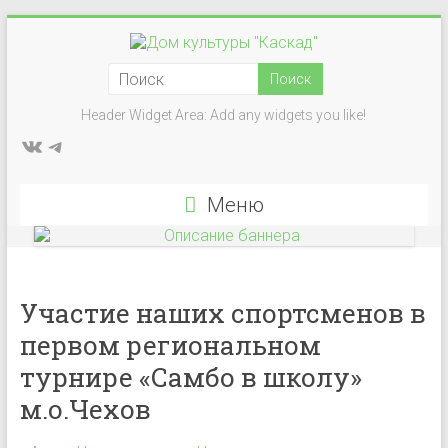
Перейти
к
Дом
содержимому
культуры
Header Widget Area: Add any widgets you like!
ВКонтакте
Telegram
"Каскад"
Учреждение
Меню
культуры
в
деревне
Васькино
Участие наших спортсменов в
городского
первом региональном
округа
Чехов
турнире «Самбо в школу»
м.о.Чехов