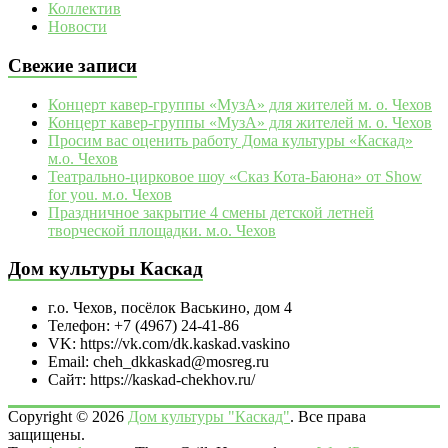
Коллектив
Новости
Свежие записи
Концерт кавер-группы «МузА» для жителей м. о. Чехов
Концерт кавер-группы «МузА» для жителей м. о. Чехов
Просим вас оценить работу Дома культуры «Каскад»
м.о. Чехов
Театрально‑цирковое шоу «Сказ Кота‑Баюна» от Show
for you. м.о. Чехов
Праздничное закрытие 4 смены детской летней
творческой площадки. м.о. Чехов
Дом культуры Каскад
г.о. Чехов, посёлок Васькино, дом 4
Телефон: +7 (4967) 24-41-86
VK: https://vk.com/dk.kaskad.vaskino
Email: cheh_dkkaskad@mosreg.ru
Сайт: https://kaskad-chekhov.ru/
Copyright © 2026
Дом культуры "Каскад"
. Все права
защищены.