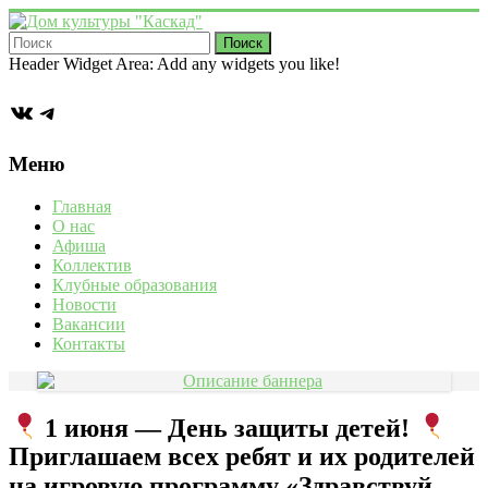
Перейти
к
содержимому
Дом
Header Widget Area: Add any widgets you like!
культуры
ВКонтакте
Telegram
"Каскад"
Учреждение
Меню
культуры
в
Главная
деревне
О нас
Васькино
Афиша
городского
Коллектив
округа
Клубные образования
Чехов
Новости
Вакансии
Контакты
1 июня — День защиты детей!
Приглашаем всех ребят и их родителей
на игровую программу «Здравствуй,