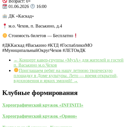
Возраст: 0+
01.06.2026
16:00
ДК «Каскад»
м.о. Чехов, п. Васькино, д.4
Стоимость билетов — Бесплатно
#ДККаскад #Васькино #КТД #ГоспабликиМО
#МуниципальныйОкругЧехов #ЛЕТОвДК
←
Концерт кавер-группы «МузА» для жителей и гостей
п. Васькино м.о.Чехов
Приглашаем ребят на нашу летнюю творческую
площадку в Доме культуры. Лето — время открытий,
вдохновения и ярких эмоций!
→
Клубные формирования
Хореографический кружок «INFINITI»
Хореографический кружок «Орион»