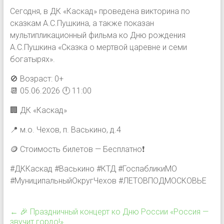
Сегодня, в ДК «Каскад» проведена викторина по
сказкам А.С.Пушкина, а также показан
мультипликационный фильма ко Дню рождения
А.С.Пушкина «Сказка о мертвой царевне и семи
богатырях».
🚫 Возраст: 0+
📆 05.06.2026 🕛 11:00
🏢 ДК «Каскад»
📍 м.о. Чехов, п. Васькино, д.4
🪙 Стоимость билетов — Бесплатно❗️
#ДККаскад #Васькино #КТД #ГоспабликиМО
#МуниципальныйОкругЧехов #ЛЕТОВПОДМОСКОВЬЕ
←
🎉 Праздничный концерт ко Дню России «Россия —
звучит гордо!»