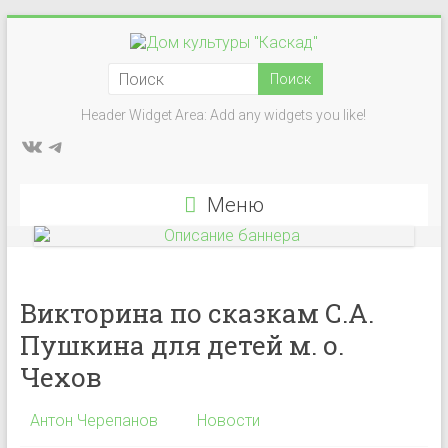
Перейти
к
Дом
содержимому
культуры
Header Widget Area: Add any widgets you like!
ВКонтакте
Telegram
"Каскад"
Учреждение
Меню
культуры
в
деревне
Васькино
Викторина по сказкам С.А.
городского
Пушкина для детей м. о.
округа
Чехов
Чехов
Антон Черепанов
Новости