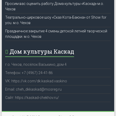
Просим вас оценить работу Дома культуры «Каскад» м.о.
Чехов
Театрально‑цирковое шоу «Сказ Кота‑Баюна» от Show for
you. м.о. Чехов
Праздничное закрытие 4 смены детской летней творческой
площадки. м.о. Чехов
Дом культуры Каскад
г.о. Чехов, посёлок Васькино, дом 4
Телефон: +7 (4967) 24-41-86
VK: https://vk.com/dk.kaskad.vaskino
Email: cheh_dkkaskad@mosreg.ru
Сайт: https://kaskad-chekhov.ru/