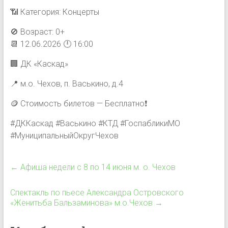
📶 Категория: Концерты
🚫 Возраст: 0+
📆 12.06.2026 🕛 16:00
🏢 ДК «Каскад»
📍 м.о. Чехов, п. Васькино, д.4
🪙 Стоимость билетов — Бесплатно❗️
#ДККаскад #Васькино #КТД #ГоспабликиМО
#МуниципальныйОкругЧехов
←
Афиша недели с 8 по 14 июня м. о. Чехов
Спектакль по пьесе Александра Островского
«Женитьба Бальзаминова» м.о.Чехов
→