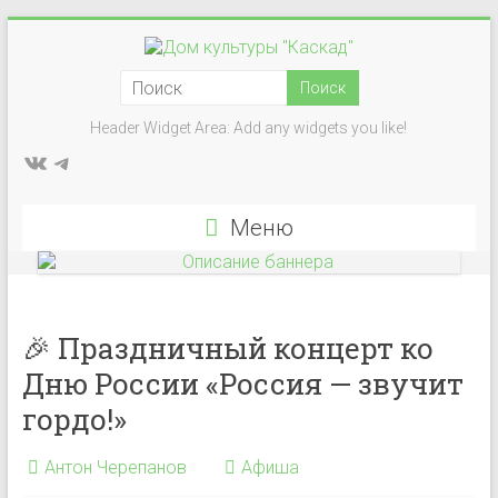
Перейти
к
Дом
содержимому
культуры
Header Widget Area: Add any widgets you like!
ВКонтакте
Telegram
"Каскад"
Учреждение
Меню
культуры
в
деревне
Васькино
🎉 Праздничный концерт ко
городского
Дню России «Россия — звучит
округа
Чехов
гордо!»
Антон Черепанов
Афиша