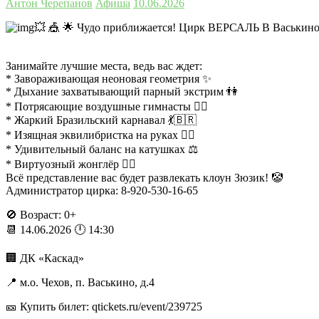
Антон Черепанов
Афиша
10.06.2026
💥 🎪 🌟 Чудо приближается! Цирк ВЕРСАЛЬ В Васькино!
Занимайте лучшие места, ведь вас ждет:
* Завораживающая неоновая геометрия ✨
* Дыхание захватывающий парный экстрим 👫
* Потрясающие воздушные гимнасты 🤸‍♂️
* Жаркий Бразильский карнавал 💃🇧🇷
* Изящная эквилибристка на руках 🤸‍♀️
* Удивительный баланс на катушках ⚖
* Виртуозный жонглёр 🤹‍♂️
Всё представление вас будет развлекать клоун Зюзик! 🤡
Администратор цирка: 8-920-530-16-65
🚫 Возраст: 0+
📆 14.06.2026 🕛 14:30
🏢 ДК «Каскад»
📍 м.о. Чехов, п. Васькино, д.4
🎫 Купить билет: qtickets.ru/event/239725