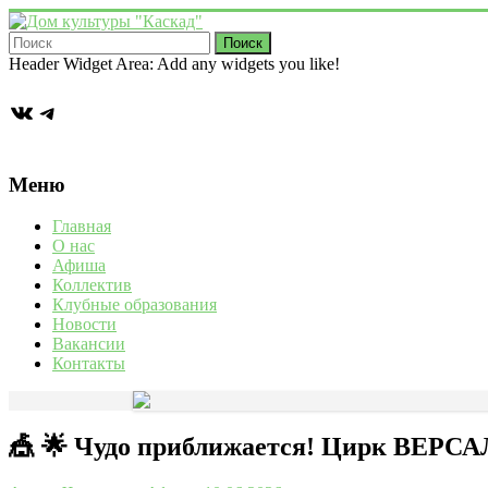
Перейти
к
содержимому
Дом
Header Widget Area: Add any widgets you like!
культуры
ВКонтакте
Telegram
"Каскад"
Учреждение
культуры
Меню
в
деревне
Главная
Васькино
О нас
городского
Афиша
округа
Коллектив
Чехов
Клубные образования
Новости
Вакансии
Контакты
🎪 🌟 Чудо приближается! Цирк ВЕРСАЛ