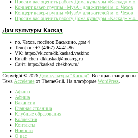
Просим вас оценить работу Дома культуры «Каскад» м.о.
Концерт кавер-группы «МузА» для жителей м. о. Чехов
Концерт кавер-группы «МузА» для жителей м. о. Чехов
Просим вас оценить работу Дома культуры «Каскад» м.о.
Дом культуры Каскад
г.о. Чехов, посёлок Васькино, дом 4
Телефон: +7 (4967) 24-41-86
VK: https://vk.com/dk.kaskad.vaskino
Email: cheh_dkkaskad@mosreg.ru
Сайт: https://kaskad-chekhov.ru/
Copyright © 2026
Дом культуры "Каскад"
. Все права защищены.
Тема
Accelerate
от ThemeGrill. На платформе
WordPress
.
Афиша
Афиша
Вакансии
Главная страница
Клубные образования
Коллектив
Контакты
Новости
О нас