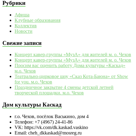
Рубрики
Афиша
Клубные образования
Коллектив
Новости
Свежие записи
Концерт кавер-группы «МузА» для жителей м. о. Чехов
Концерт кавер-группы «МузА» для жителей м. о. Чехов
Просим вас оценить работу Дома культуры «Каскад»
м.о. Чехов
Театрально‑цирковое шоу «Сказ Кота‑Баюна» от Show
for you. м.о. Чехов
Праздничное закрытие 4 смены детской летней
творческой площадки. м.о. Чехов
Дом культуры Каскад
г.о. Чехов, посёлок Васькино, дом 4
Телефон: +7 (4967) 24-41-86
VK: https://vk.com/dk.kaskad.vaskino
Email: cheh_dkkaskad@mosreg.ru