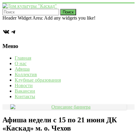
Перейти
к
содержимому
Дом
Header Widget Area: Add any widgets you like!
культуры
ВКонтакте
Telegram
"Каскад"
Учреждение
Меню
культуры
в
Главная
деревне
О нас
Васькино
Афиша
городского
Коллектив
округа
Клубные образования
Чехов
Новости
Вакансии
Контакты
Афиша недели с 15 по 21 июня ДК
«Каскад» м. о. Чехов