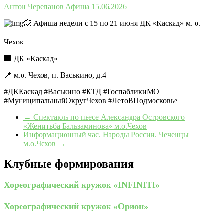
Антон Черепанов
Афиша
15.06.2026
💥 Афиша недели с 15 по 21 июня ДК «Каскад» м. о.
Чехов
🏢 ДК «Каскад»
📍 м.о. Чехов, п. Васькино, д.4
#ДККаскад #Васькино #КТД #ГоспабликиМО
#МуниципальныйОкругЧехов #ЛетоВПодмосковье
←
Спектакль по пьесе Александра Островского
«Женитьба Бальзаминова» м.о.Чехов
Информационный час. Народы России. Чеченцы
м.о.Чехов
→
Клубные формирования
Хореографический кружок «INFINITI»
Хореографический кружок «Орион»