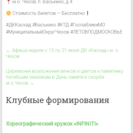
м.о. Чехов, п. Васькино, д.4
Стоимость билетов — Бесплатно
#ДККаскад #Васькино #КТД #ГоспабликиМО
#МуниципальныйОкругЧехов #ЛЕТОВПОДМОСКОВЬЕ
←
Афиша недели с 15 по 21 июня ДК «Каскад» м. о.
Чехов
Церемония возложения венков и цветов к памятнику
погибшим землякам в День памяти и скорби
м.о.Чехов
→
Клубные формирования
Хореографический кружок «INFINITI»