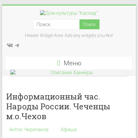
Перейти
к
Дом
содержимому
культуры
Header Widget Area: Add any widgets you like!
ВКонтакте
Telegram
"Каскад"
Учреждение
Меню
культуры
в
деревне
Васькино
Информационный час.
городского
Народы России. Чеченцы
округа
Чехов
м.о.Чехов
Антон Черепанов
Афиша