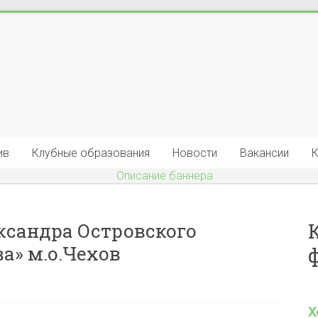
ив
Клубные образования
Новости
Вакансии
К
ксандра Островского
а» м.о.Чехов
Х