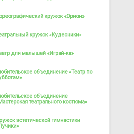
ореографический кружок «Орион»
еатральный кружок «Кудесники»
еатр для малышей «Играй-ка»
юбительское объединение «Театр по
убботам»
юбительское объединение
Мастерская театрального костюма»
ружок эстетической гимнастики
Лучики»