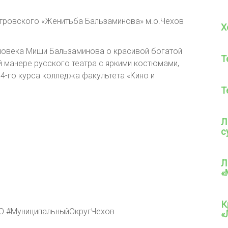
стровского «Женитьба Бальзаминова» м.о.Чехов
Х
ловека Миши Бальзаминова о красивой богатой
Т
й манере русского театра с яркими костюмами,
 4-го курса колледжа факультета «Кино и
Т
Л
с
Л
«
К
О #МуниципальныйОкругЧехов
«