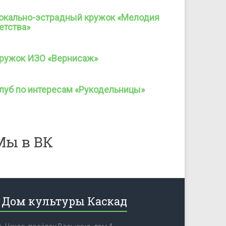
окально-эстрадный кружок «Мелодия
етства»
ружок ИЗО «Вернисаж»
луб по интересам «Рукодельницы»
Мы в ВК
Дом культуры Каскад