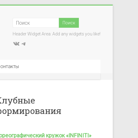
Header Widget Area: Add any widgets you like!
ВКонтакте
Telegram
онтакты
Клубные
формирования
ореографический кружок «INFINITI»