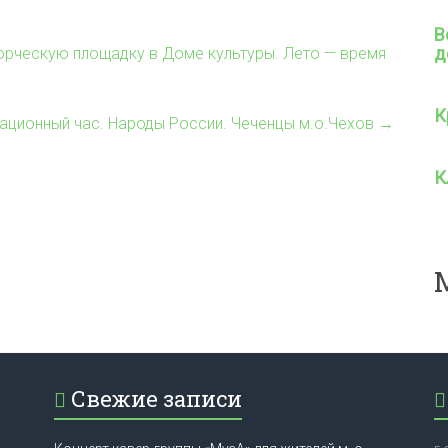
В
д
орческую площадку в Доме культуры. Лето — время
К
ционный час. Народы России. Чеченцы м.о.Чехов
→
К
Свежие записи