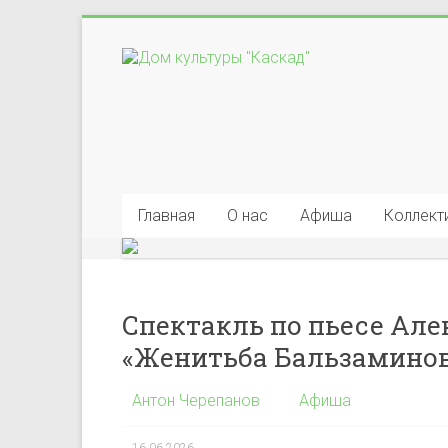
Перейти
к
Дом
содержимому
культуры
"Каскад"
Учреждение
культуры
Главная
О нас
Афиша
Коллект
в
деревне
Васькино
городского
Спектакль по пьесе Але
округа
«Женитьба Бальзаминов
Чехов
Антон Черепанов
Афиша