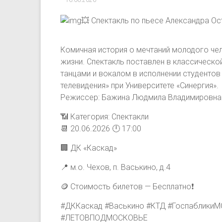
16.06.2026
💥 Спектакль по пьесе Александра О
Комичная история о мечтаний молодого че
жизни. Спектакль поставлен в классическо
танцами и вокалом в исполнении студентов
телевидения» при Университете «Синергия».
Режиссер: Бажина Людмила Владимировна
📶 Категория: Спектакли
📆 20.06.2026 🕛 17:00
🏢 ДК «Каскад»
📍 м.о. Чехов, п. Васькино, д.4
🪙 Стоимость билетов — Бесплатно❗️
#ДККаскад #Васькино #КТД #ГоспабликиМ
#ЛЕТОВПОДМОСКОВЬЕ