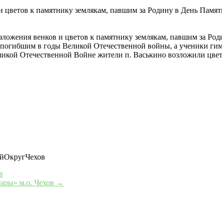
 цветов к памятнику землякам, павшим за Родину в День Памяти
зложения венков и цветов к памятнику землякам, павшим за Ро
погибшим в годы Великой Отечественной войны, а ученики гим
ликой Отечественной Войне жители п. Васькино возложили цвет
йОкругЧехов
в
ары» м.о. Чехов
→