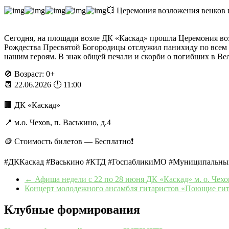
💥 Церемония возложения венков и
Сегодня, на площади возле ДК «Каскад» прошла Церемония во
Рождества Пресвятой Богородицы отслужил панихиду по всем 
нашим героям. В знак общей печали и скорби о погибших в Ве
🚫 Возраст: 0+
📆 22.06.2026 🕛 11:00
🏢 ДК «Каскад»
📍 м.о. Чехов, п. Васькино, д.4
🪙 Стоимость билетов — Бесплатно❗️
#ДККаскад #Васькино #КТД #ГоспабликиМО #Муниципальны
←
Афиша недели с 22 по 28 июня ДК «Каскад» м. о. Чехо
Концерт молодежного ансамбля гитаристов «Поющие гит
Клубные формирования