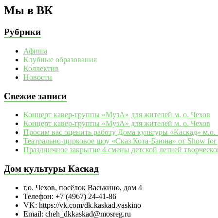
Мы в ВК
Рубрики
Афиша
Клубные образования
Коллектив
Новости
Свежие записи
Концерт кавер-группы «МузА» для жителей м. о. Чехов
Концерт кавер-группы «МузА» для жителей м. о. Чехов
Просим вас оценить работу Дома культуры «Каскад» м.о.
Театрально‑цирковое шоу «Сказ Кота‑Баюна» от Show for 
Праздничное закрытие 4 смены детской летней творческо
Дом культуры Каскад
г.о. Чехов, посёлок Васькино, дом 4
Телефон: +7 (4967) 24-41-86
VK: https://vk.com/dk.kaskad.vaskino
Email: cheh_dkkaskad@mosreg.ru