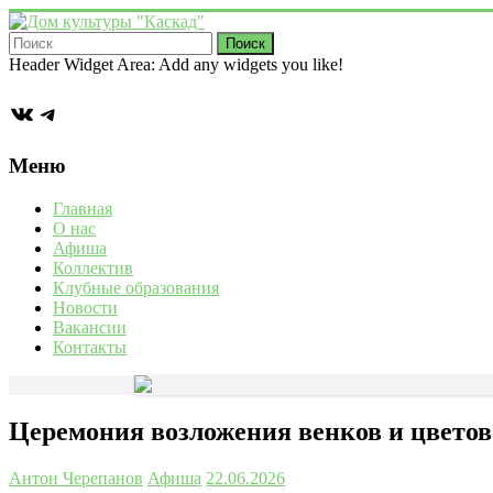
Перейти
к
содержимому
Дом
Header Widget Area: Add any widgets you like!
культуры
ВКонтакте
Telegram
"Каскад"
Учреждение
Меню
культуры
в
Главная
деревне
О нас
Васькино
Афиша
городского
Коллектив
округа
Клубные образования
Чехов
Новости
Вакансии
Контакты
Церемония возложения венков и цветов
Антон Черепанов
Афиша
22.06.2026