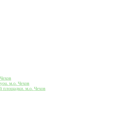
 Чехов
you. м.о. Чехов
й площадки. м.о. Чехов